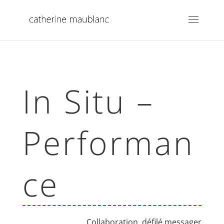
In Situ –
Performan
ce
Collaboration, défilé messager